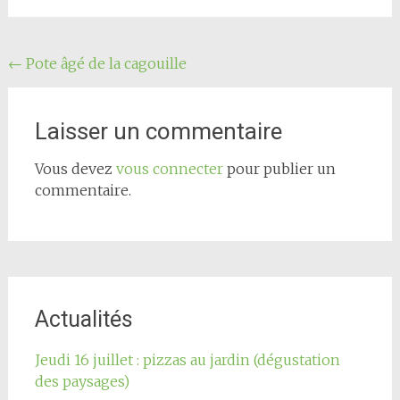
Navigation
←
Pote âgé de la cagouille
de
l'article
Laisser un commentaire
Vous devez
vous connecter
pour publier un
commentaire.
Actualités
Jeudi 16 juillet : pizzas au jardin (dégustation
des paysages)