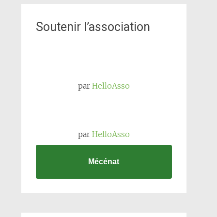
Soutenir l’association
par
HelloAsso
par
HelloAsso
Mécénat