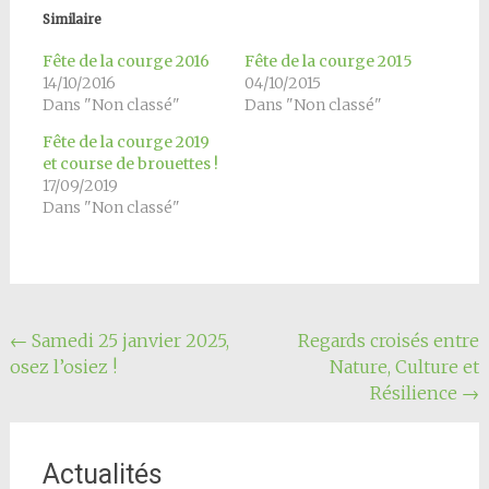
Similaire
Fête de la courge 2016
Fête de la courge 2015
14/10/2016
04/10/2015
Dans "Non classé"
Dans "Non classé"
Fête de la courge 2019
et course de brouettes !
17/09/2019
Dans "Non classé"
Navigation
←
Samedi 25 janvier 2025,
Regards croisés entre
osez l’osiez !
Nature, Culture et
de
Résilience
→
l'article
Actualités