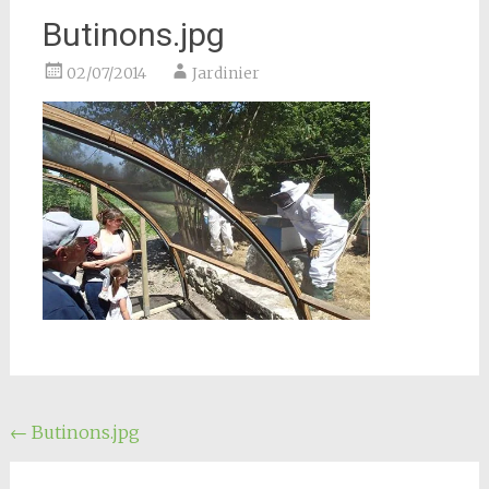
Butinons.jpg
02/07/2014
Jardinier
Navigation
←
Butinons.jpg
de