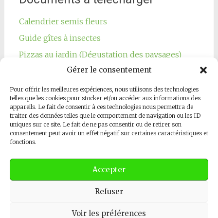
Calendrier semis fleurs
Guide gîtes à insectes
Pizzas au jardin (Dégustation des paysages)
Gérer le consentement
Pour offrir les meilleures expériences, nous utilisons des technologies
telles que les cookies pour stocker et/ou accéder aux informations des
appareils. Le fait de consentir à ces technologies nous permettra de
traiter des données telles que le comportement de navigation ou les ID
Notre page Facebook
uniques sur ce site. Le fait de ne pas consentir ou de retirer son
consentement peut avoir un effet négatif sur certaines caractéristiques et
fonctions.
Accepter
Refuser
Copyright © 2026
Les Jardins Respectueux
. All rights reserved.
Thème
Radiate
par ThemeGrill. Powered by
WordPress
.
Contactez-nous
Voir les préférences