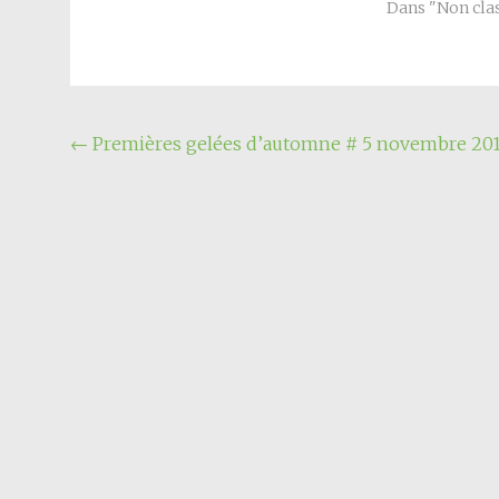
Dans "Non cla
Navigation
←
Premières gelées d’automne # 5 novembre 20
de
l'article