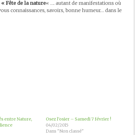
 « Fête de la nature
« …. autant de manifestations où
c vous connaissances, savoirs, bonne humeur… dans le
s entre Nature,
Osez l’osier – Samedi 7 février !
lience
04/02/2015
Dans "Non classé"