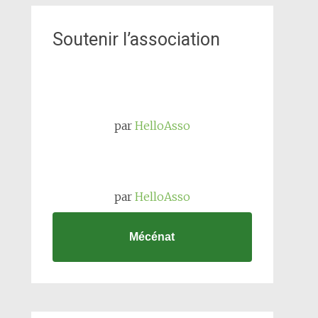
Soutenir l’association
par
HelloAsso
par
HelloAsso
Mécénat