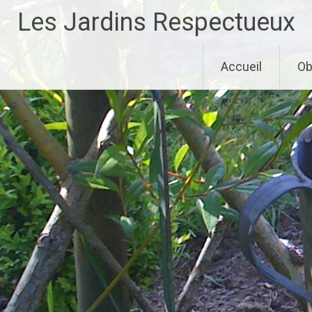
Aller
Les Jardins Respectueux
au
contenu
principal
Accueil
Ob