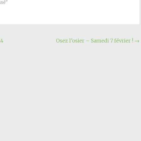
ssé"
14
Osez l’osier – Samedi 7 février !
→