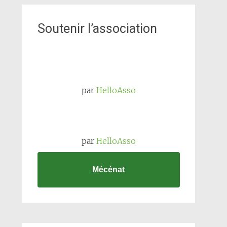
Soutenir l’association
par
HelloAsso
par
HelloAsso
Mécénat