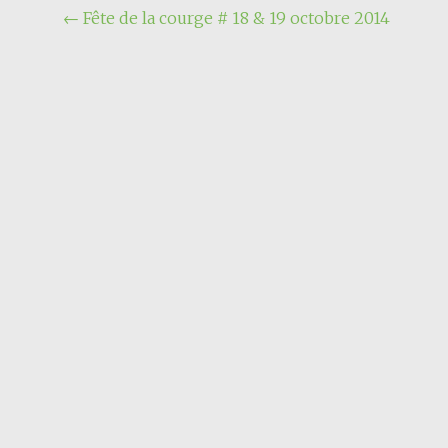
Navigation
←
Fête de la courge # 18 & 19 octobre 2014
de
l'article