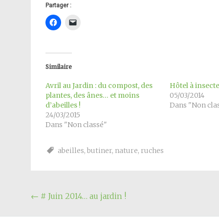
Partager :
Similaire
Avril au Jardin : du compost, des
Hôtel à insect
plantes, des ânes… et moins
05/03/2014
d’abeilles !
Dans "Non cla
24/03/2015
Dans "Non classé"
abeilles
,
butiner
,
nature
,
ruches
Navigation
←
# Juin 2014… au jardin !
de