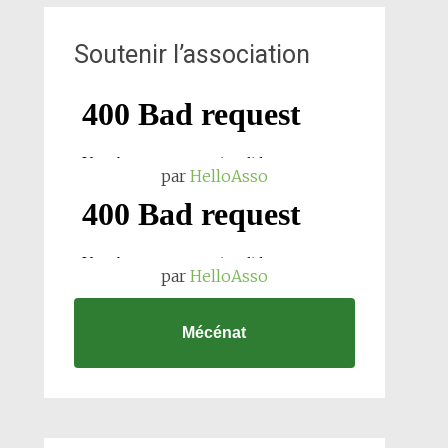
Soutenir l’association
par
HelloAsso
par
HelloAsso
Mécénat