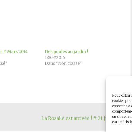
es # Mars 2014
Des poules au jardin !
18/03/2016
ssé"
Dans "Non classé"
Pour offrir 
cookies pour
consentir à 
comportement
ou de retire
La Rosalie est arrivée ! # 21 juin 2014
→
caractéristi