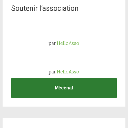
Soutenir l’association
par
HelloAsso
par
HelloAsso
Mécénat