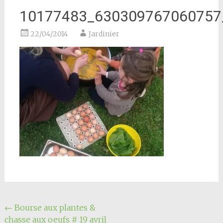
10177483_630309767060757
22/04/2014
Jardinier
Navigation
←
Bourse aux plantes &
chasse aux oeufs # 19 avril