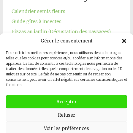
Calendrier semis fleurs
Guide gîtes à insectes
Pizzas au jardin (Dégustation des paysages)
Gérer le consentement
Pour offrir les meilleures expériences, nous utilisons des technologies
telles que les cookies pour stocker et/ou accéder aux informations des
appareils. Le fait de consentir à ces technologies nous permettra de
traiter des données telles que le comportement de navigation ou les ID
Notre page Facebook
uniques sur ce site. Le fait de ne pas consentir ou de retirer son
consentement peut avoir un effet négatif sur certaines caractéristiques et
fonctions.
Accepter
Refuser
Copyright © 2026
Les Jardins Respectueux
. All rights reserved.
Thème
Radiate
par ThemeGrill. Powered by
WordPress
.
Contactez-nous
Voir les préférences