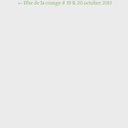
Navigation
←
Fête de la courge # 19 & 20 octobre 2013
de
l'article