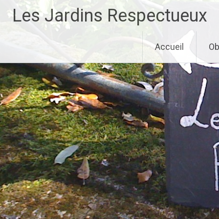
Aller
Les Jardins Respectueux
au
contenu
principal
Accueil
Ob