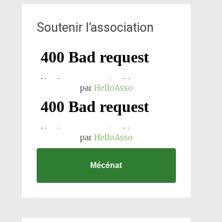
Soutenir l’association
par
HelloAsso
par
HelloAsso
Mécénat