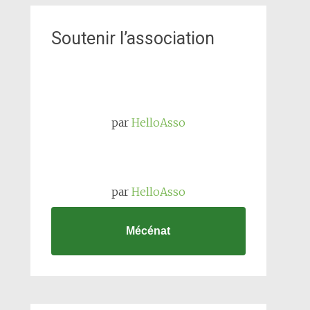
Soutenir l’association
par
HelloAsso
par
HelloAsso
Mécénat