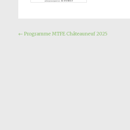
Navigation
←
Programme MTFE Châteauneuf 2025
de
l'article