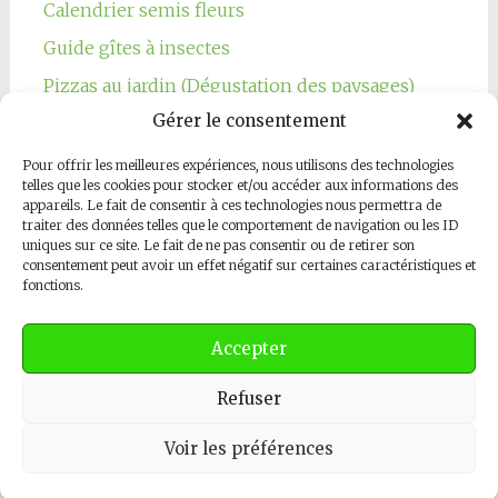
Calendrier semis fleurs
Guide gîtes à insectes
Pizzas au jardin (Dégustation des paysages)
Gérer le consentement
Pour offrir les meilleures expériences, nous utilisons des technologies
telles que les cookies pour stocker et/ou accéder aux informations des
appareils. Le fait de consentir à ces technologies nous permettra de
traiter des données telles que le comportement de navigation ou les ID
Notre page Facebook
uniques sur ce site. Le fait de ne pas consentir ou de retirer son
consentement peut avoir un effet négatif sur certaines caractéristiques et
fonctions.
Accepter
Refuser
Copyright © 2026
Les Jardins Respectueux
. All rights reserved.
Thème
Radiate
par ThemeGrill. Powered by
WordPress
.
Contactez-nous
Voir les préférences
Open