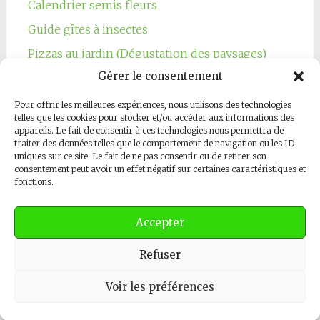
Calendrier semis fleurs
Guide gîtes à insectes
Pizzas au jardin (Dégustation des paysages)
Gérer le consentement
Pour offrir les meilleures expériences, nous utilisons des technologies
telles que les cookies pour stocker et/ou accéder aux informations des
appareils. Le fait de consentir à ces technologies nous permettra de
traiter des données telles que le comportement de navigation ou les ID
Notre page Facebook
uniques sur ce site. Le fait de ne pas consentir ou de retirer son
consentement peut avoir un effet négatif sur certaines caractéristiques et
fonctions.
Accepter
Refuser
Copyright © 2026
Les Jardins Respectueux
. All rights reserved.
Thème
Radiate
par ThemeGrill. Powered by
WordPress
.
Contactez-nous
Voir les préférences
Open