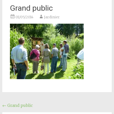
Grand public
01/05/2014
Jardinier
Navigation
←
Grand public