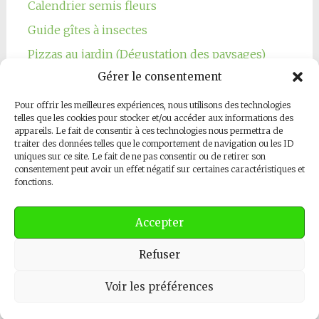
Calendrier semis fleurs
Guide gîtes à insectes
Pizzas au jardin (Dégustation des paysages)
Gérer le consentement
Pour offrir les meilleures expériences, nous utilisons des technologies
telles que les cookies pour stocker et/ou accéder aux informations des
appareils. Le fait de consentir à ces technologies nous permettra de
traiter des données telles que le comportement de navigation ou les ID
Notre page Facebook
uniques sur ce site. Le fait de ne pas consentir ou de retirer son
consentement peut avoir un effet négatif sur certaines caractéristiques et
fonctions.
Accepter
Refuser
Copyright © 2026
Les Jardins Respectueux
. All rights reserved.
Thème
Radiate
par ThemeGrill. Powered by
WordPress
.
Contactez-nous
Voir les préférences
Open