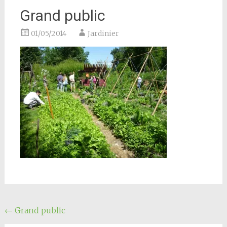
Grand public
01/05/2014
Jardinier
Navigation
←
Grand public