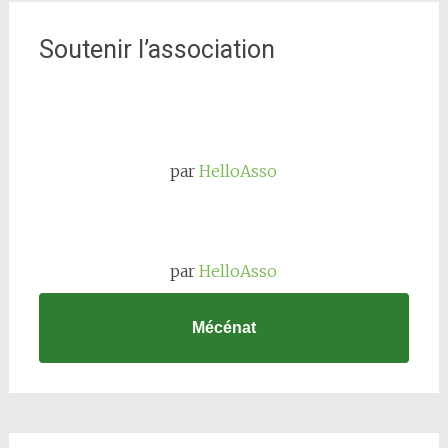
Soutenir l’association
par
HelloAsso
par
HelloAsso
Mécénat