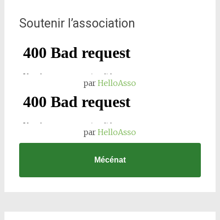
Soutenir l’association
par
HelloAsso
par
HelloAsso
Mécénat