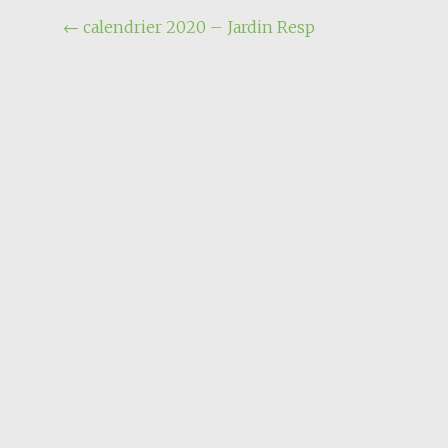
Navigation
←
calendrier 2020 – Jardin Resp
de
l'article