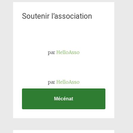
Soutenir l’association
par
HelloAsso
par
HelloAsso
Mécénat