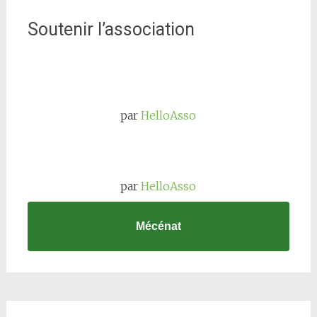
Soutenir l’association
par
HelloAsso
par
HelloAsso
Mécénat