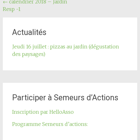
Navigation
←
calendrier 2018 – Jardin
Resp -1
de
l'article
Actualités
Jeudi 16 juillet : pizzas au jardin (dégustation
des paysages)
Participer à Semeurs d’Actions
Inscription par HelloAsso
Programme Semeurs d’actions: