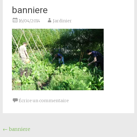
banniere
16/04/2014
Jardinier
Écrire un commentaire
Navigation
←
banniere