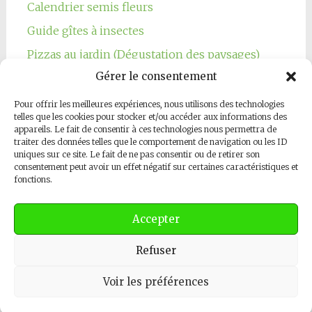
Calendrier semis fleurs
Guide gîtes à insectes
Pizzas au jardin (Dégustation des paysages)
Gérer le consentement
Pour offrir les meilleures expériences, nous utilisons des technologies
telles que les cookies pour stocker et/ou accéder aux informations des
appareils. Le fait de consentir à ces technologies nous permettra de
traiter des données telles que le comportement de navigation ou les ID
Notre page Facebook
uniques sur ce site. Le fait de ne pas consentir ou de retirer son
consentement peut avoir un effet négatif sur certaines caractéristiques et
fonctions.
Accepter
Refuser
Copyright © 2026
Les Jardins Respectueux
. All rights reserved.
Thème
Radiate
par ThemeGrill. Powered by
WordPress
.
Contactez-nous
Voir les préférences
Open